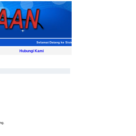
Selamat Datang ke Sistem eKenderaan Pejabat Setiausaha Kerajaa
Hubungi Kami
ng.