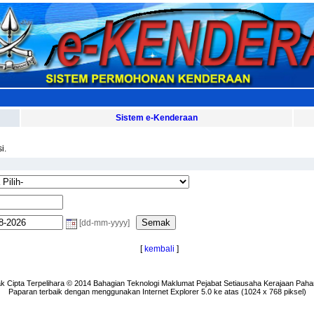
Sistem e-Kenderaan
i.
[dd-mm-yyyy]
[
kembali
]
k Cipta Terpelihara © 2014 Bahagian Teknologi Maklumat Pejabat Setiausaha Kerajaan Paha
Paparan terbaik dengan menggunakan Internet Explorer 5.0 ke atas (1024 x 768 piksel)